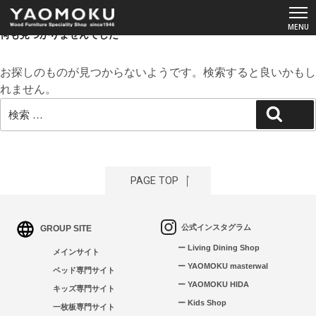
何も見つかりませんでした
お探しのものが見つからないようです。検索すると良いかもし
ショールーム
れません。
検
YAOMOKUについて
検索
索:
商品カタログ
PAGE TOP
スペシャルコンテンツ
公式インスタグラム
GROUP SITE
よくあるご質問
ー Living Dining Shop
メインサイト
ー YAOMOKU masterwal
お客様の声
ベッド専門サイト
ー YAOMOKU HIDA
キッズ専門サイト
ー Kids Shop
一枚板専門サイト