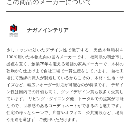
この商品のメーカーについて
ナガノインテリア
少しエッジの効いたデザイン性で魅了する、天然木無垢材を
100％用いた本物志向の国内メーカーです。 福岡県の朝倉市に
拠点を置く、創業75年を迎える老舗の家具メーカーで、木材の
乾燥から仕上げまで自社工場で一貫生産をしています。 自社工
場にて熟練の職人が製造しているからこその、木材・生地・サ
イズなど、幅広いオーダー対応が可能なのが特徴です。 デザイ
ン性は国内での評価も高く、グッドデザイン賞も数多く受賞し
ています。 リビング・ダイニング他、トータルでの提案が可能
なので、世界感のあるコーディネートができるのも魅力です。
住宅の様々なシーンで、店舗やオフィス、公共施設など、場所
や用途を選ばず、ご使用いただけます。