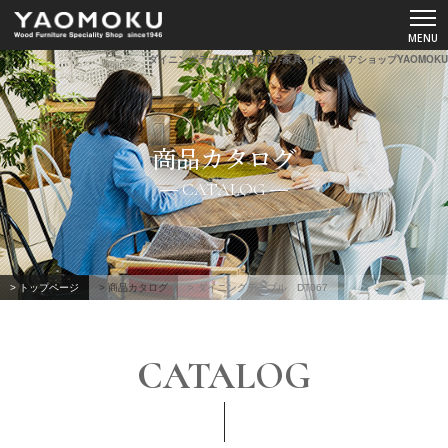
ダイニングテーブル DT067-家具･インテリアショップYAOMOKU
ショールーム
商品カタログ
YAOMOKUについて
CATALOG
商品カタログ
スペシャルコンテンツ
> トップページ
> 商品カタログ
> ダイニングテーブル DT067
よくあるご質問
CATALOG
お客様の声