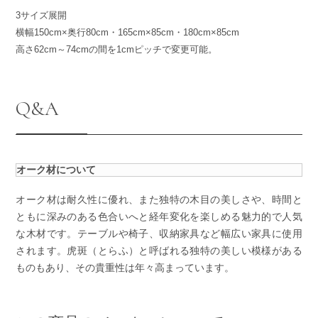
3サイズ展開
横幅150cm×奥行80cm・165cm×85cm・180cm×85cm
高さ62cm～74cmの間を1cmピッチで変更可能。
Q&A
オーク材について
オーク材は耐久性に優れ、また独特の木目の美しさや、時間と
ともに深みのある色合いへと経年変化を楽しめる魅力的で人気
な木材です。テーブルや椅子、収納家具など幅広い家具に使用
されます。虎斑（とらふ）と呼ばれる独特の美しい模様がある
ものもあり、その貴重性は年々高まっています。