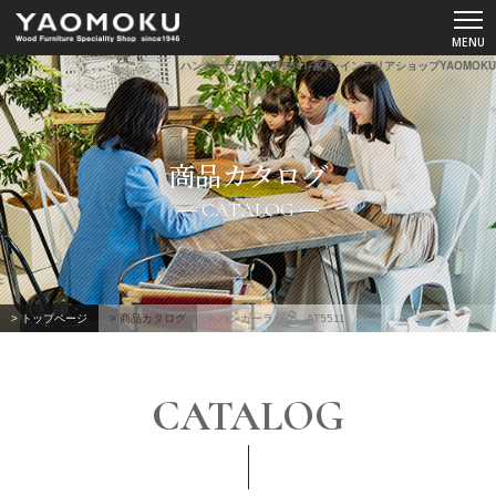
ハンガーラック AT5511-家具･インテリアショップYAOMOKU
ショールーム
商品カタログ
YAOMOKUについて
CATALOG
商品カタログ
スペシャルコンテンツ
> トップページ
> 商品カタログ
> ハンガーラック AT5511
よくあるご質問
CATALOG
お客様の声