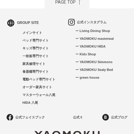
PAGE TOP
公式インスタグラム
GROUP SITE
ー Living Dining Shop
メインサイト
ー YAOMOKU masterwal
ベッド専門サイト
ー YAOMOKU HIDA
キッズ専門サイト
ー Kids Shop
一枚板専門サイト
ー YAOMOKU Simmons
家具修理サイト
ー YAOMOKU Sealy Bed
食器棚専門サイト
ー green house
電動ベッド専門サイト
オーダー家具サイト
マスターウォール八尾
HIDA 八尾
公式フェイスブック
公式Ｘ
公式ブログ