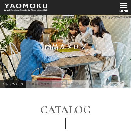
一枚板 楓 W160 9-1-家具･インテリアショップYAOMOKU
ショールーム
商品カタログ
YAOMOKUについて
CATALOG
商品カタログ
スペシャルコンテンツ
> トップページ
> 商品カタログ
> 一枚板 楓 W160 9-1
よくあるご質問
CATALOG
お客様の声