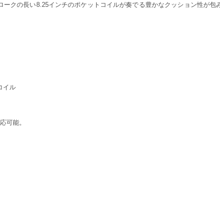
ロークの長い8.25インチのポケットコイルが奏でる豊かなクッション性が包
トコイル
対応可能。