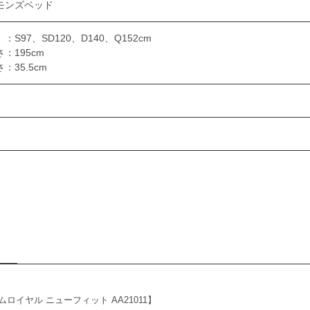
モンズベッド
：S97、SD120、D140、Q152cm
さ：195cm
：35.5cm
ロイヤル ニューフィット AA21011】