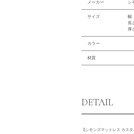
メーカー
シ
サイズ
幅 
長
厚さ
カラー
材質
DETAIL
【シモンズマットレス カスタム