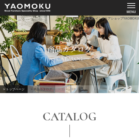
エバンスII-家具･インテリアショップYAOMOKU
ショールーム
商品カタログ
YAOMOKUについて
CATALOG
商品カタログ
スペシャルコンテンツ
> トップページ
> 商品カタログ
> エバンスII
よくあるご質問
CATALOG
お客様の声