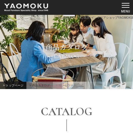
モンセラート・SC-家具･インテリアショップYAOMOKU
ショールーム
商品カタログ
YAOMOKUについて
CATALOG
商品カタログ
スペシャルコンテンツ
> トップページ
> 商品カタログ
> モンセラート・SC
よくあるご質問
CATALOG
お客様の声