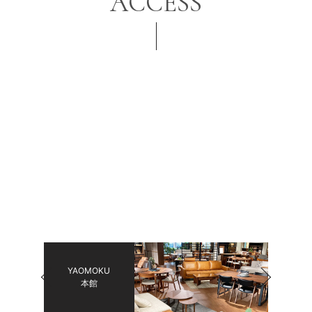
ACCESS
YAOMOKU
YAO
本館
green