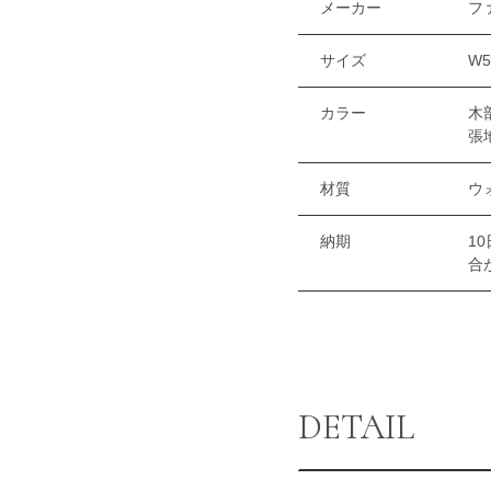
メーカー
フ
サイズ
W5
カラー
木
張
材質
ウ
納期
1
合
DETAIL