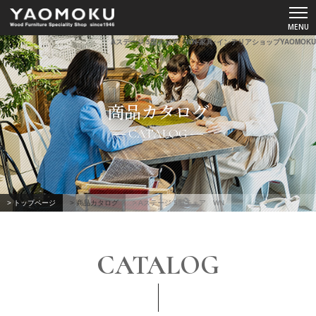
Aステージ 5型チェア WN-家具･インテリアショップYAOMOKU
ショールーム
商品カタログ
YAOMOKUについて
CATALOG
商品カタログ
スペシャルコンテンツ
> トップページ
> 商品カタログ
> Aステージ 5型チェア WN
よくあるご質問
CATALOG
お客様の声