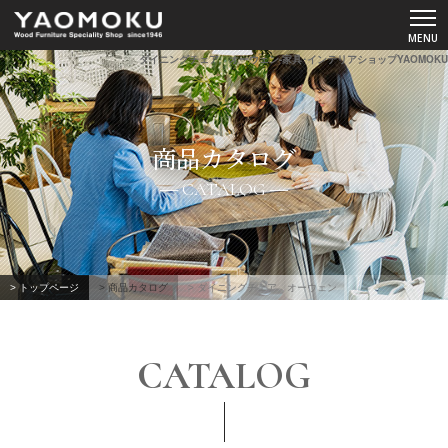
ダイニングチェア オーウェン-家具･インテリアショップYAOMOKU
ショールーム
商品カタログ
YAOMOKUについて
CATALOG
商品カタログ
スペシャルコンテンツ
> トップページ
> 商品カタログ
> ダイニングチェア オーウェン
よくあるご質問
CATALOG
お客様の声