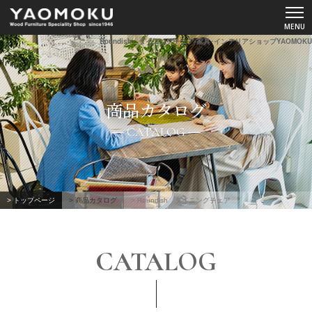
Roundish ダイニングチェア-家具･インテリアショップYAOMOKU
ショールーム
商品カタログ
YAOMOKUについて
CATALOG
商品カタログ
スペシャルコンテンツ
> トップページ
> 商品カタログ
> Roundish ダイニングチェア
よくあるご質問
CATALOG
お客様の声