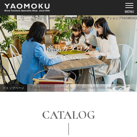
テーブル WWT31DT18090W4L-WN-家具･インテリアショップYAOMOKU
ショールーム
商品カタログ
YAOMOKUについて
CATALOG
商品カタログ
スペシャルコンテンツ
> トップページ
> 商品カタログ
> テーブル WWT31DT18090W4L-WN
よくあるご質問
CATALOG
お客様の声