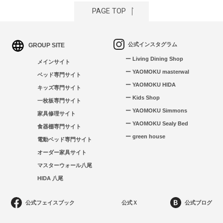
PAGE TOP
公式インスタグラム
GROUP SITE
ー Living Dining Shop
メインサイト
ー YAOMOKU masterwal
ベッド専門サイト
ー YAOMOKU HIDA
キッズ専門サイト
ー Kids Shop
一枚板専門サイト
ー YAOMOKU Simmons
家具修理サイト
ー YAOMOKU Sealy Bed
食器棚専門サイト
ー green house
電動ベッド専門サイト
オーダー家具サイト
マスターウォール八尾
HIDA 八尾
公式フェイスブック
公式Ｘ
公式ブログ