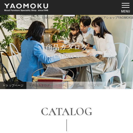
120リビングボード リップル-家具･インテリアショップYAOMOKU
ショールーム
商品カタログ
YAOMOKUについて
CATALOG
商品カタログ
スペシャルコンテンツ
> トップページ
> 商品カタログ
> 120リビングボード リップル
よくあるご質問
CATALOG
お客様の声