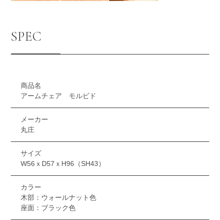
SPEC
商品名
アームチェア モルビド
メーカー
丸庄
サイズ
W56ｘD57ｘH96（SH43）
カラー
木部：ウォールナット色
座面：ブラック色