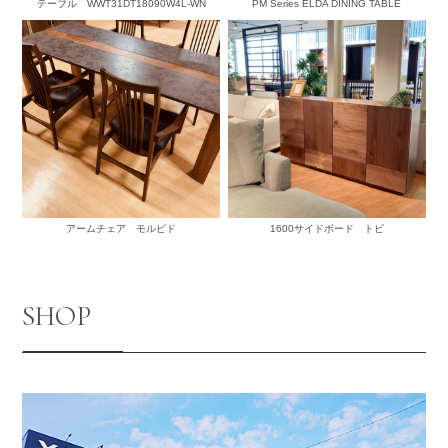
テーブル WWT31DT18090W4L-WN
PM Series ELDA DINING TABLE
アームチェア モルビド
1600サイドボード トビ
SHOP