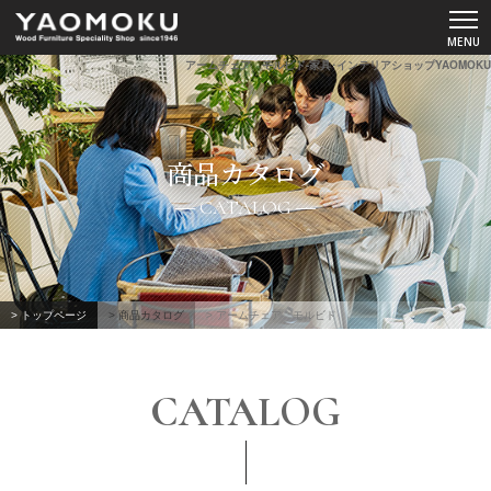
アームチェア モルビド-家具･インテリアショップYAOMOKU
ショールーム
商品カタログ
YAOMOKUについて
CATALOG
商品カタログ
スペシャルコンテンツ
> トップページ
> 商品カタログ
> アームチェア モルビド
よくあるご質問
CATALOG
お客様の声