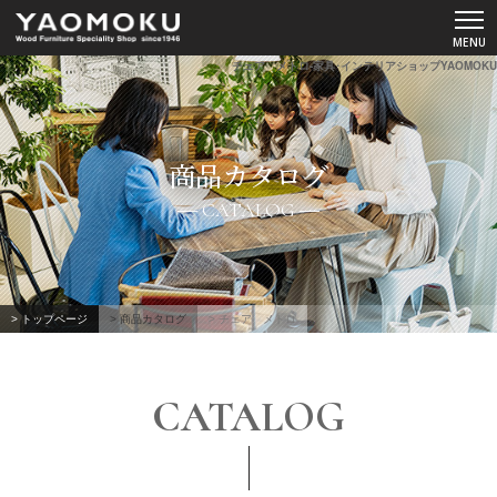
チェア メトロ-家具･インテリアショップYAOMOKU
ショールーム
商品カタログ
YAOMOKUについて
CATALOG
商品カタログ
スペシャルコンテンツ
> トップページ
> 商品カタログ
> チェア メトロ
よくあるご質問
CATALOG
お客様の声